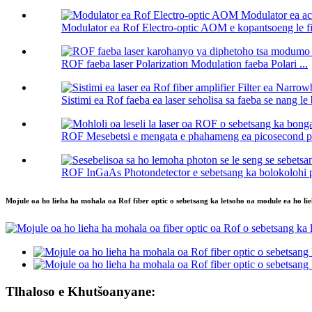
Modulator ea Rof Electro-optic AOM e kopantsoeng le fib
ROF faeba laser Polarization Modulation faeba Polari ...
Sistimi ea Rof faeba ea laser seholisa sa faeba se nang l
ROF Mesebetsi e mengata e phahameng ea picosecond pu
ROF InGaAs Photondetector e sebetsang ka bolokolohi ph
Mojule oa ho lieha ha mohala oa Rof fiber optic o sebetsang ka letsoho oa module ea ho lie
Tlhaloso e Khutšoanyane: