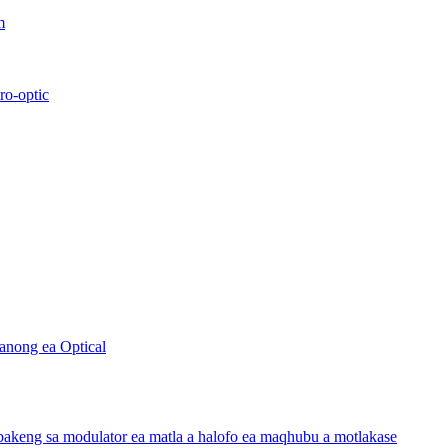
m
ro-optic
sanong ea Optical
 bakeng sa modulator ea matla a halofo ea maqhubu a motlakase