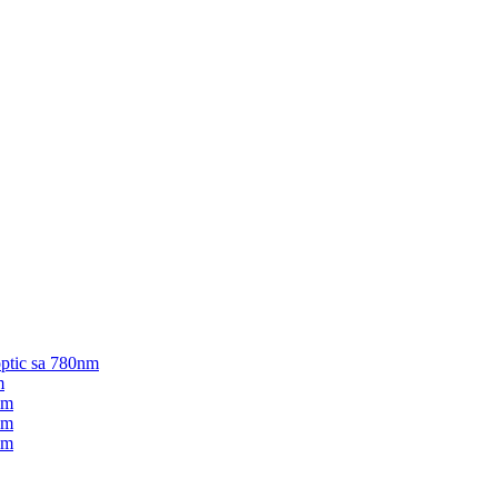
optic sa 780nm
m
nm
nm
nm