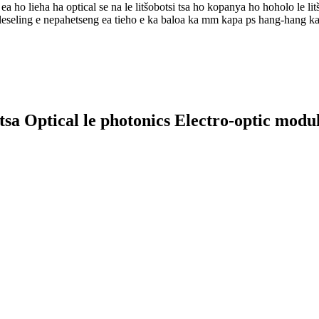
ho lieha ha optical se na le litšobotsi tsa ho kopanya ho hoholo le litš
soleseling e nepahetseng ea tieho e ka baloa ka mm kapa ps hang-hang ka 
 tsa Optical le photonics Electro-optic modu