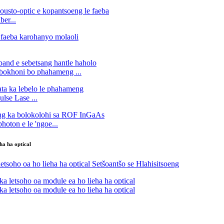
er...
e bokhoni bo phahameng ...
lse Lase ...
oton e le 'ngoe...
ha ha optical