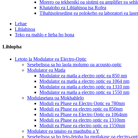
Morero oa tekheniki oa sistimi ea amplifier ea se
Khataloho ea Lihlahisoa tsa Rofea
Tlhahisoleseding ea polokeho ea laboratori ea lase
Lehae
Lihlahisoa
Teko ea mahlo e lieha ho bona
Lihlopha
Letoto la Modulator ea Electro-Optic
Sesebelisoa sa ho laola molumo oa acousto-optic
Modulator ea Matla
Modulator ea matla a electro optic ea 850 nm
Modulator ea matla a electro optic ea 1064 nm
Modulator ea matla a electro optic ea 1310 nm
Modulator ea matla a electro optic ea 1550 nm
Modulasetara oa Mokhahlelo
Moduli ea Phase ea Electro Optic ea 780nm
Moduli ea Phase ea electro optic ea 850nm
Moduli ea Phase ea Electro Optic ea 1064nm
Moduli ea Phase ea electro optic ea 1310nm
Moduli ea Phase ea electro optic ea 1550nm
Modulator ea tataiso ea maqhubu a Y
Sesebelisoa sa ho feto-fetoha ha motlakase oa electro-opt