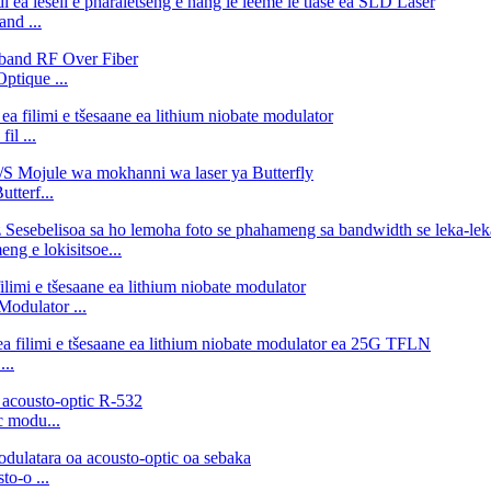
nd ...
ptique ...
il ...
tterf...
g e lokisitsoe...
Modulator ...
...
c modu...
o-o ...