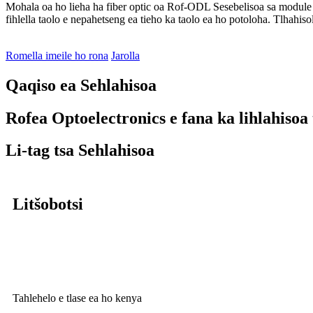
Mohala oa ho lieha ha fiber optic oa Rof-ODL Sesebelisoa sa module ea 
fihlella taolo e nepahetseng ea tieho ka taolo ea ho potoloha. Tlhahi
Romella imeile ho rona
Jarolla
Qaqiso ea Sehlahisoa
Rofea Optoelectronics e fana ka lihlahisoa
Li-tag tsa Sehlahisoa
Litšobotsi
Tahlehelo e tlase ea ho kenya