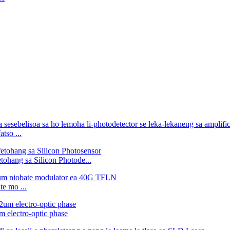
tso ...
tohang sa Silicon Photode...
te mo ...
 electro-optic phase