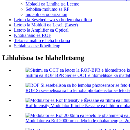
Molaoli oa Lintlha tsa Leeme
Seholisa-molumo sa RF
molaoli oa polarization
Letoto la Sesebediswa sa ho lemoha difoto
Letoto la Mohloli oa Leseli (Laser)
Letoto la Amplifier ea Optical
Khokahano ea ROF
Teko ea mahlo e lieha ho bona
Sehlahisoa se Ikhethileng
Lihlahisoa tse hlahelletseng
Sistimi ea ROF-BPR Series OCT e hlomelitsoe ka matlafa
ROF Si sesebelisoa sa ho lemoha photodetector se feto-fe
Rof Intensity Modulator filimi e tšesaane ea lithium nioba
Modulator ea Rof 2000nm ea lebelo le phahameng ea 2um