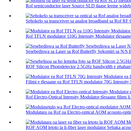
Rof semiconductor laser Source SLD tlaase leeme wideba
Sehokelo sa transceiver sa analog broadband sa Rof RF O
Rof TFLN modulator 110G Intensity Modulator tšesaane f
Sesebediswa sa Laser sa Rof Butterfly Sekontiri sa N/S Bu
ROF Silicon Photodetector 2.5GHz bandwidth e phahamen
Filimi e tšesaane ea Rof TFLN modulator 70G Intensity 
Rof Electro-Optical Intensity Modulator tšesaane filimi li 
Modulatara oa Rof oa Electro-optical AOM acousto-opti
ROF AOM letoto la li-fiber laser modulator Sebaka acoust