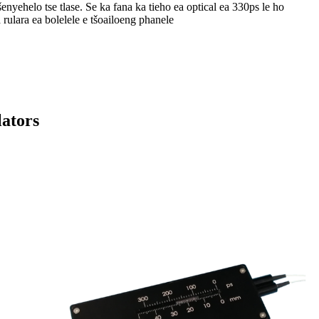
enyehelo tse tlase. Se ka fana ka tieho ea optical ea 330ps le ho
rulara ea bolelele e tšoailoeng phanele
lators