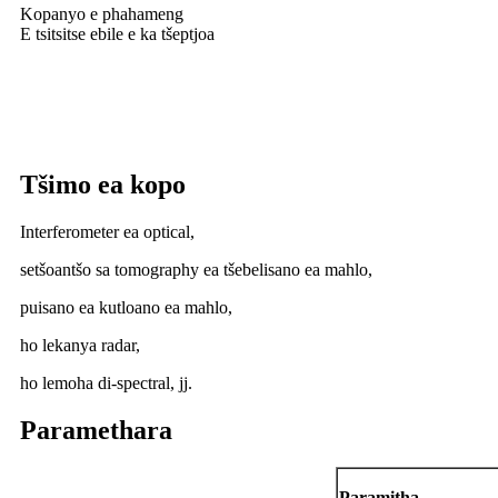
Kopanyo e phahameng
E tsitsitse ebile e ka tšeptjoa
Tšimo ea kopo
Interferometer ea optical,
setšoantšo sa tomography ea tšebelisano ea mahlo,
puisano ea kutloano ea mahlo,
ho lekanya radar,
ho lemoha di-spectral, jj.
Paramethara
P
aramitha