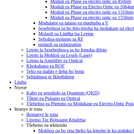
Moduli ea Phase ea electro optic ea 850nm
Moduli ea Phase ea Electro Optic ea 1064n
Moduli ea Phase ea electro optic ea 1310nm
Moduli ea Phase ea electro optic ea 1550nm
Modulator ea tataiso ea maqhubu a Y
Sesebelisoa sa ho feto-fetoha ha motlakase oa elect
Molaoli oa Lintlha tsa Leeme
Seholisa-molumo sa RF
molaoli oa polarization
Letoto la Sesebediswa sa ho lemoha difoto
Letoto la Mohloli oa Leseli (Laser)
Letoto la Amplifier ea Optical
Khokahano ea ROF
Teko ea mahlo e lieha ho bona
Sehlahisoa se Ikhethileng
Litaba
Nyeoe
Kabo ea senotlolo sa Quantum (QKD)
Tšimo ea Puisano ea Optical
Tšebeliso ea Phetoho ea Motlakase ea Electro-Optic Pui
Iteanye le rona
Ikopanye le rona
Lipotso Tse Botsoang Khafetsa
Tšehetso ea tekheniki
Mokhoa oa ho etsa liteko ka letsoho le ka potlako