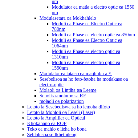
nm
Modulator ea matla a electro optic ea 1550
nm
Modulasetara oa Mokhahlelo
Moduli ea Phase ea Electro Optic ea
780nm
Moduli ea Phase ea electro optic ea 850nm
Moduli ea Phase ea Electro Optic ea
1064nm
Moduli ea Phase ea electro optic ea
1310nm
Moduli ea Phase ea electro optic ea
1550nm
Modulator ea tataiso ea maqhubu a Y
Sesebelisoa sa ho feto-fetoha ha motlakase oa
electro-optic
Molaoli oa Lintlha tsa Leeme
Seholisa-molumo sa RF
molaoli oa polarization
Letoto la Sesebediswa sa ho lemoha difoto
Letoto la Mohloli oa Leseli (Laser)
Letoto la Amplifier ea Optical
Khokahano ea ROF
Teko ea mahlo e lieha ho bona
Sehlahisoa se Ikhethileng