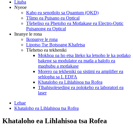
Litaba
Nyeoe
Kabo ea senotlolo sa Quantum (QKD)
Tšimo ea Puisano ea Optical
Tšebeliso ea Phetoho ea Motlakase ea Electro-Optic
Puisanong ea Optical
Iteanye le rona
Ikopanye le rona
Lipotso Tse Botsoang Khafetsa
Tšehetso ea tekheniki
Mokhoa oa ho etsa liteko ka letsoho le ka potlako
bakeng sa modulator ea matla a halofo ea
maqhubu a motlakase
Morero oa tekheniki oa sistimi ea amplifier ea
sehlopha sa L EDFA
Khataloho ea Lihlahisoa tsa Rofea
Tlhahisoleseding ea polokeho ea laboratori ea
laser
Lehae
Khataloho ea Lihlahisoa tsa Rofea
Khataloho ea Lihlahisoa tsa Rofea