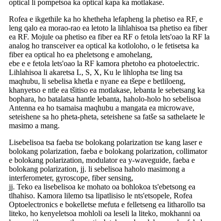
optical li pompetsoa ka optical kapa ka motlakase.
Rofea e ikgethile ka ho khetheha lefapheng la phetiso ea RF, e
leng qalo ea morao-rao ea letoto la lihlahisoa tsa phetiso ea fiber
ea RF. Mojule oa phetiso ea fiber ea RF o fetola lets'oao la RF la
analog ho transceiver ea optical ka kotloloho, o le fetisetsa ka
fiber ea optical ho ea pheletsong e amohelang,
ebe e e fetola lets'oao la RF kamora phetoho ea photoelectric.
Lihlahisoa li akaretsa L, S, X, Ku le lihlopha tse ling tsa
maqhubu, li sebelisa khetla e nyane ea tšepe e betliloeng,
khanyetso e ntle ea tšitiso ea motlakase, lebanta le sebetsang ka
bophara, ho batalatsa hantle lebanta, haholo-holo ho sebelisoa
Antenna ea ho tsamaisa maqhubu a mangata ea microwave,
seteishene sa ho pheta-pheta, seteishene sa fatše sa sathelaete le
masimo a mang.
Lisebelisoa tsa faeba tse bolokang polarization tse kang laser e
bolokang polarization, faeba e bolokang polarization, collimator
e bolokang polarization, modulator ea y-waveguide, faeba e
bolokang polarization, jj. li sebelisoa haholo masimong a
interferometer, gyroscope, fiber sensing,
jj. Teko ea lisebelisoa ke mohato oa bohlokoa ts'ebetsong ea
tlhahiso. Kamora lilemo tsa lipatlisiso le nts'etsopele, Rofea
Optoelectronics e bokelletse mefuta e felletseng ea litharollo tsa
liteko, ho kenyeletsoa mohloli oa leseli la liteko, mokhanni oa