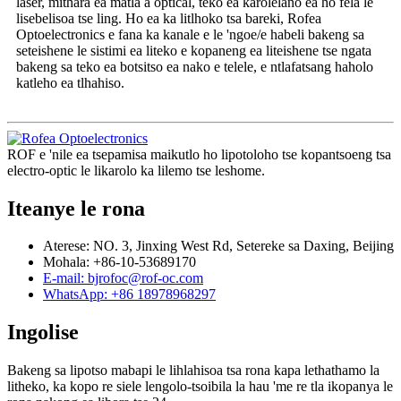
laser, mithara ea matla a optical, teko ea karolelano ea ho fela le
lisebelisoa tse ling. Ho ea ka litlhoko tsa bareki, Rofea
Optoelectronics e fana ka kanale e le 'ngoe/e habeli bakeng sa
seteishene le sistimi ea liteko e kopaneng ea liteishene tse ngata
bakeng sa teko ea botsitso ea nako e telele, e ntlafatsang haholo
katleho ea tlhahiso.
ROF e 'nile ea tsepamisa maikutlo ho lipotoloho tse kopantsoeng tsa
electro-optic le likarolo ka lilemo tse leshome.
Iteanye le rona
Aterese: NO. 3, Jinxing West Rd, Setereke sa Daxing, Beijing
Mohala: +86-10-53689170
E-mail: bjrofoc@rof-oc.com
WhatsApp: +86 18978968297
Ingolise
Bakeng sa lipotso mabapi le lihlahisoa tsa rona kapa lethathamo la
litheko, ka kopo re siele lengolo-tsoibila la hau 'me re tla ikopanya le