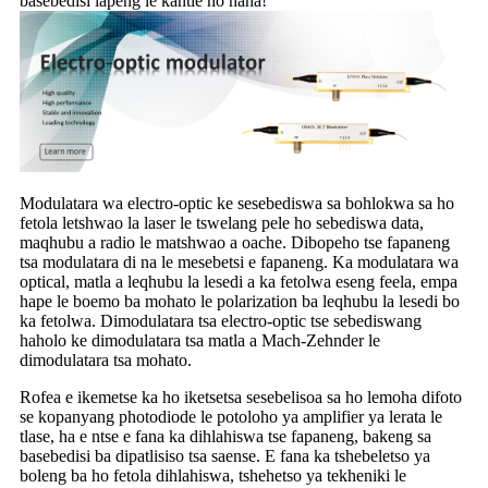
basebedisi lapeng le kantle ho naha!
Modulatara wa electro-optic ke sesebediswa sa bohlokwa sa ho
fetola letshwao la laser le tswelang pele ho sebediswa data,
maqhubu a radio le matshwao a oache. Dibopeho tse fapaneng
tsa modulatara di na le mesebetsi e fapaneng. Ka modulatara wa
optical, matla a leqhubu la lesedi a ka fetolwa eseng feela, empa
hape le boemo ba mohato le polarization ba leqhubu la lesedi bo
ka fetolwa. Dimodulatara tsa electro-optic tse sebediswang
haholo ke dimodulatara tsa matla a Mach-Zehnder le
dimodulatara tsa mohato.
Rofea e ikemetse ka ho iketsetsa sesebelisoa sa ho lemoha difoto
se kopanyang photodiode le potoloho ya amplifier ya lerata le
tlase, ha e ntse e fana ka dihlahiswa tse fapaneng, bakeng sa
basebedisi ba dipatlisiso tsa saense. E fana ka tshebeletso ya
boleng ba ho fetola dihlahiswa, tshehetso ya tekheniki le