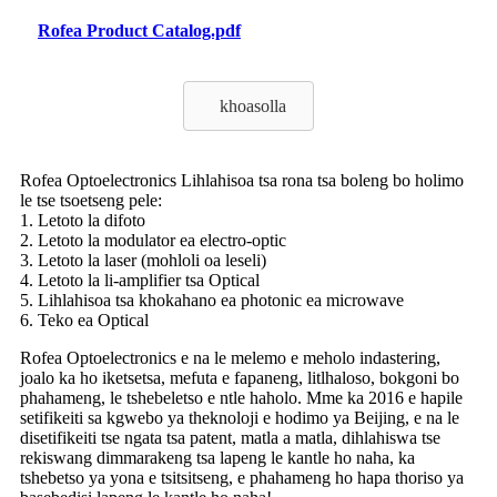
Rofea Product Catalog.pdf
khoasolla
Rofea Optoelectronics Lihlahisoa tsa rona tsa boleng bo holimo
le tse tsoetseng pele:
1. Letoto la difoto
2. Letoto la modulator ea electro-optic
3. Letoto la laser (mohloli oa leseli)
4. Letoto la li-amplifier tsa Optical
5. Lihlahisoa tsa khokahano ea photonic ea microwave
6. Teko ea Optical
Rofea Optoelectronics e na le melemo e meholo indastering,
joalo ka ho iketsetsa, mefuta e fapaneng, litlhaloso, bokgoni bo
phahameng, le tshebeletso e ntle haholo. Mme ka 2016 e hapile
setifikeiti sa kgwebo ya theknoloji e hodimo ya Beijing, e na le
disetifikeiti tse ngata tsa patent, matla a matla, dihlahiswa tse
rekiswang dimmarakeng tsa lapeng le kantle ho naha, ka
tshebetso ya yona e tsitsitseng, e phahameng ho hapa thoriso ya