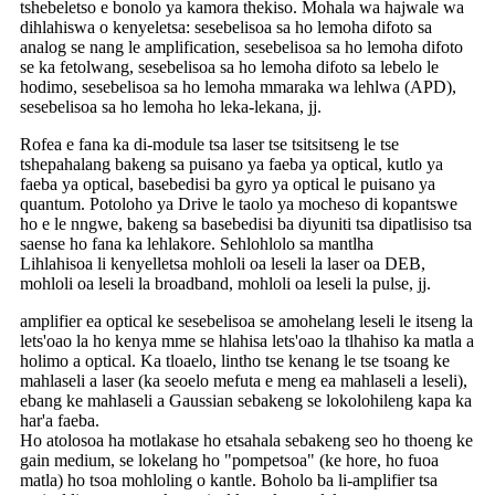
tshebeletso e bonolo ya kamora thekiso. Mohala wa hajwale wa
dihlahiswa o kenyeletsa: sesebelisoa sa ho lemoha difoto sa
analog se nang le amplification, sesebelisoa sa ho lemoha difoto
se ka fetolwang, sesebelisoa sa ho lemoha difoto sa lebelo le
hodimo, sesebelisoa sa ho lemoha mmaraka wa lehlwa (APD),
sesebelisoa sa ho lemoha ho leka-lekana, jj.
Rofea e fana ka di-module tsa laser tse tsitsitseng le tse
tshepahalang bakeng sa puisano ya faeba ya optical, kutlo ya
faeba ya optical, basebedisi ba gyro ya optical le puisano ya
quantum. Potoloho ya Drive le taolo ya mocheso di kopantswe
ho e le nngwe, bakeng sa basebedisi ba diyuniti tsa dipatlisiso tsa
saense ho fana ka lehlakore. Sehlohlolo sa mantlha
Lihlahisoa li kenyelletsa mohloli oa leseli la laser oa DEB,
mohloli oa leseli la broadband, mohloli oa leseli la pulse, jj.
amplifier ea optical ke sesebelisoa se amohelang leseli le itseng la
lets'oao la ho kenya mme se hlahisa lets'oao la tlhahiso ka matla a
holimo a optical. Ka tloaelo, lintho tse kenang le tse tsoang ke
mahlaseli a laser (ka seoelo mefuta e meng ea mahlaseli a leseli),
ebang ke mahlaseli a Gaussian sebakeng se lokolohileng kapa ka
har'a faeba.
Ho atolosoa ha motlakase ho etsahala sebakeng seo ho thoeng ke
gain medium, se lokelang ho "pompetsoa" (ke hore, ho fuoa
matla) ho tsoa mohloling o kantle. Boholo ba li-amplifier tsa