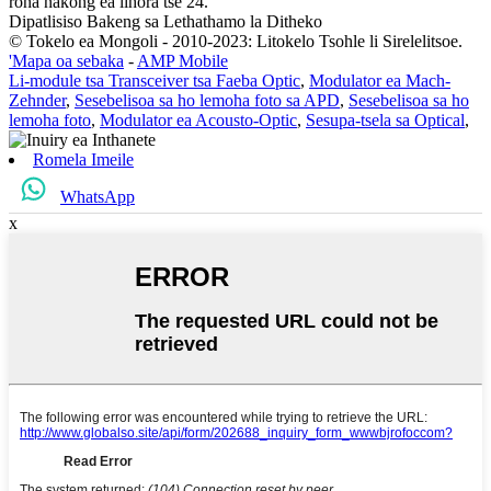
rona nakong ea lihora tse 24.
Dipatlisiso Bakeng sa Lethathamo la Ditheko
© Tokelo ea Mongoli - 2010-2023: Litokelo Tsohle li Sirelelitsoe.
'Mapa oa sebaka
-
AMP Mobile
Li-module tsa Transceiver tsa Faeba Optic
,
Modulator ea Mach-
Zehnder
,
Sesebelisoa sa ho lemoha foto sa APD
,
Sesebelisoa sa ho
lemoha foto
,
Modulator ea Acousto-Optic
,
Sesupa-tsela sa Optical
,
Romela Imeile
WhatsApp
x