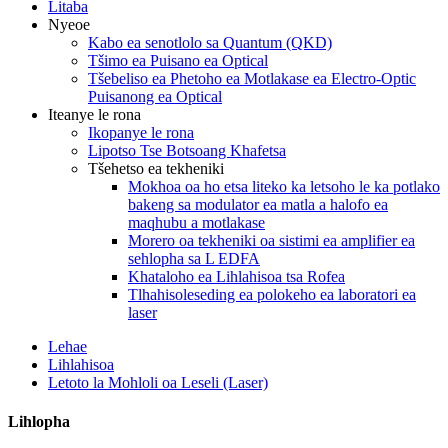
Litaba
Nyeoe
Kabo ea senotlolo sa Quantum (QKD)
Tšimo ea Puisano ea Optical
Tšebeliso ea Phetoho ea Motlakase ea Electro-Optic
Puisanong ea Optical
Iteanye le rona
Ikopanye le rona
Lipotso Tse Botsoang Khafetsa
Tšehetso ea tekheniki
Mokhoa oa ho etsa liteko ka letsoho le ka potlako
bakeng sa modulator ea matla a halofo ea
maqhubu a motlakase
Morero oa tekheniki oa sistimi ea amplifier ea
sehlopha sa L EDFA
Khataloho ea Lihlahisoa tsa Rofea
Tlhahisoleseding ea polokeho ea laboratori ea
laser
Lehae
Lihlahisoa
Letoto la Mohloli oa Leseli (Laser)
Lihlopha