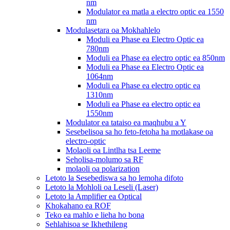
nm
Modulator ea matla a electro optic ea 1550
nm
Modulasetara oa Mokhahlelo
Moduli ea Phase ea Electro Optic ea
780nm
Moduli ea Phase ea electro optic ea 850nm
Moduli ea Phase ea Electro Optic ea
1064nm
Moduli ea Phase ea electro optic ea
1310nm
Moduli ea Phase ea electro optic ea
1550nm
Modulator ea tataiso ea maqhubu a Y
Sesebelisoa sa ho feto-fetoha ha motlakase oa
electro-optic
Molaoli oa Lintlha tsa Leeme
Seholisa-molumo sa RF
molaoli oa polarization
Letoto la Sesebediswa sa ho lemoha difoto
Letoto la Mohloli oa Leseli (Laser)
Letoto la Amplifier ea Optical
Khokahano ea ROF
Teko ea mahlo e lieha ho bona
Sehlahisoa se Ikhethileng