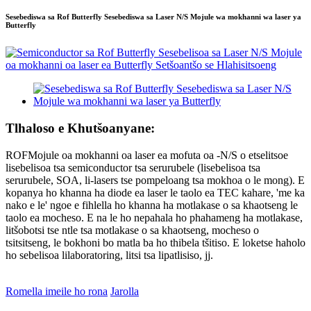
Sesebediswa sa Rof Butterfly Sesebediswa sa Laser N/S Mojule wa mokhanni wa laser ya
Butterfly
Tlhaloso e Khutšoanyane:
ROF
Mojule oa mokhanni oa laser ea mofuta oa -N/S o etselitsoe
lisebelisoa tsa semiconductor tsa serurubele (lisebelisoa tsa
serurubele, SOA, li-lasers tse pompeloang tsa mokhoa o le mong). E
kopanya ho khanna ha diode ea laser le taolo ea TEC kahare, 'me ka
nako e le' ngoe e fihlella ho khanna ha motlakase o sa khaotseng le
taolo ea mocheso. E na le ho nepahala ho phahameng ha motlakase,
litšobotsi tse ntle tsa motlakase o sa khaotseng, mocheso o
tsitsitseng, le bokhoni bo matla ba ho thibela tšitiso. E loketse haholo
ho sebelisoa lilaboratoring, litsi tsa lipatlisiso, jj.
Romella imeile ho rona
Jarolla