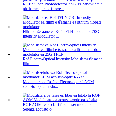
ROF Silicon Photodetector 2.5GHz bandwidth e
phahameng e lokisitsoe...
Filimi e tšesaane ea Rof TFLN modulator 70G
Intensity Modulator ...
Rof Electro-Optical Intensity Modulator tšesaane
filimi li ...
Modulatara oa Rof oa Electro-optical AOM
acousto-optic modu...
ROF AOM letoto la li-fiber laser modulator
Sebaka acousto-o ...