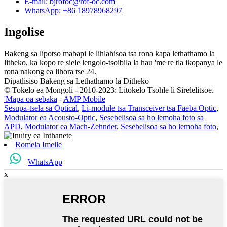
E-mail: bjrofoc@rof-oc.com
WhatsApp: +86 18978968297
Ingolise
Bakeng sa lipotso mabapi le lihlahisoa tsa rona kapa lethathamo la
litheko, ka kopo re siele lengolo-tsoibila la hau 'me re tla ikopanya le
rona nakong ea lihora tse 24.
Dipatlisiso Bakeng sa Lethathamo la Ditheko
© Tokelo ea Mongoli - 2010-2023: Litokelo Tsohle li Sirelelitsoe.
'Mapa oa sebaka
-
AMP Mobile
Sesupa-tsela sa Optical
,
Li-module tsa Transceiver tsa Faeba Optic
,
Modulator ea Acousto-Optic
,
Sesebelisoa sa ho lemoha foto sa
APD
,
Modulator ea Mach-Zehnder
,
Sesebelisoa sa ho lemoha foto
,
Romela Imeile
WhatsApp
x