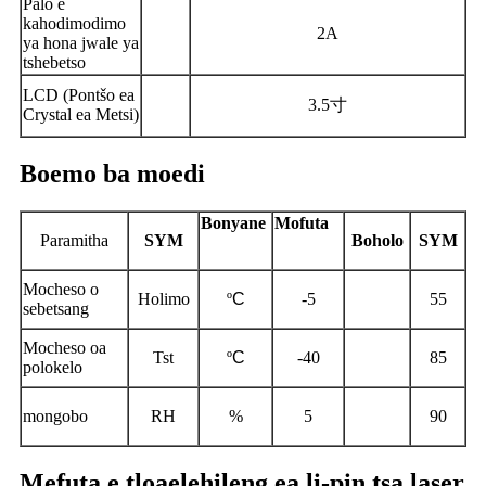
Palo e
kahodimodimo
2A
ya hona jwale ya
tshebetso
LCD (Pontšo ea
3.5
寸
Crystal ea Metsi)
Boemo ba moedi
Bonyane
Mofuta
P
aramitha
SYM
Boholo
SYM
Mocheso o
Holimo
º
C
-5
55
sebetsang
Mocheso oa
Tst
º
C
-40
85
polokelo
mongobo
RH
%
5
90
Mefuta e tloaelehileng ea li-pin tsa laser