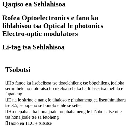
Qaqiso ea Sehlahisoa
Rofea Optoelectronics e fana ka
lihlahisoa tsa Optical le photonics
Electro-optic modulators
Li-tag tsa Sehlahisoa
Tšobotsi
Ho ​​fanoe ka lisebelisoa tse tloaelehileng tse bōpehileng joaloka
serurubele ho nolofatsa ho nkeloa sebaka ha li-laser tsa mefuta e
fapaneng.
E na le skrine e nang le tlhaloso e phahameng ea lisenthimithara
tse 3.5, sebopeho se bonolo ebile se setle
Ho ​​nepahala ha hona joale ho phahameng le litšobotsi tse ntle
tsa hona joale tse sa fetoheng
Taolo ea TEC e tsitsitse