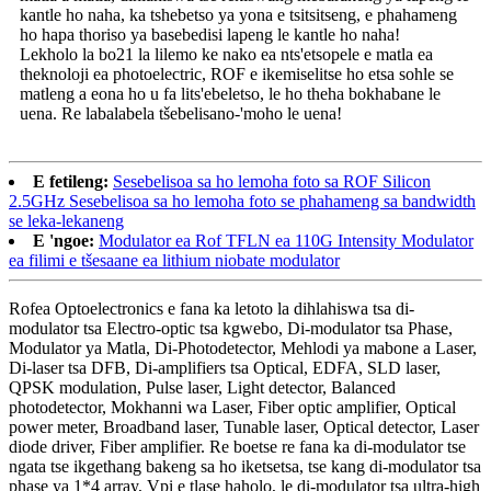
kantle ho naha, ka tshebetso ya yona e tsitsitseng, e phahameng
ho hapa thoriso ya basebedisi lapeng le kantle ho naha!
Lekholo la bo21 la lilemo ke nako ea nts'etsopele e matla ea
theknoloji ea photoelectric, ROF e ikemiselitse ho etsa sohle se
matleng a eona ho u fa lits'ebeletso, le ho theha bokhabane le
uena. Re labalabela tšebelisano-'moho le uena!
E fetileng:
Sesebelisoa sa ho lemoha foto sa ROF Silicon
2.5GHz Sesebelisoa sa ho lemoha foto se phahameng sa bandwidth
se leka-lekaneng
E 'ngoe:
Modulator ea Rof TFLN ea 110G Intensity Modulator
ea filimi e tšesaane ea lithium niobate modulator
Rofea Optoelectronics e fana ka letoto la dihlahiswa tsa di-
modulator tsa Electro-optic tsa kgwebo, Di-modulator tsa Phase,
Modulator ya Matla, Di-Photodetector, Mehlodi ya mabone a Laser,
Di-laser tsa DFB, Di-amplifiers tsa Optical, EDFA, SLD laser,
QPSK modulation, Pulse laser, Light detector, Balanced
photodetector, Mokhanni wa Laser, Fiber optic amplifier, Optical
power meter, Broadband laser, Tunable laser, Optical detector, Laser
diode driver, Fiber amplifier. Re boetse re fana ka di-modulator tse
ngata tse ikgethang bakeng sa ho iketsetsa, tse kang di-modulator tsa
phase ya 1*4 array, Vpi e tlase haholo, le di-modulator tsa ultra-high