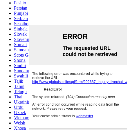
Pashto
Persian
Punjabi
Serbian
Sesotho
Sinhala
Slovak
Slovenian
Somali
Samoan
Scots Gaelic
Shona
Sindhi
Sundanese
Swahili
Tajik
Tamil
Telugu
Thai
Ukrainian
Urdu
Uzbek
Vietnamese
Welsh
Xhosa