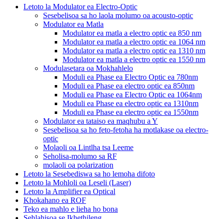
Letoto la Modulator ea Electro-Optic
Sesebelisoa sa ho laola molumo oa acousto-optic
Modulator ea Matla
Modulator ea matla a electro optic ea 850 nm
Modulator ea matla a electro optic ea 1064 nm
Modulator ea matla a electro optic ea 1310 nm
Modulator ea matla a electro optic ea 1550 nm
Modulasetara oa Mokhahlelo
Moduli ea Phase ea Electro Optic ea 780nm
Moduli ea Phase ea electro optic ea 850nm
Moduli ea Phase ea Electro Optic ea 1064nm
Moduli ea Phase ea electro optic ea 1310nm
Moduli ea Phase ea electro optic ea 1550nm
Modulator ea tataiso ea maqhubu a Y
Sesebelisoa sa ho feto-fetoha ha motlakase oa electro-
optic
Molaoli oa Lintlha tsa Leeme
Seholisa-molumo sa RF
molaoli oa polarization
Letoto la Sesebediswa sa ho lemoha difoto
Letoto la Mohloli oa Leseli (Laser)
Letoto la Amplifier ea Optical
Khokahano ea ROF
Teko ea mahlo e lieha ho bona
Sehlahisoa se Ikhethileng