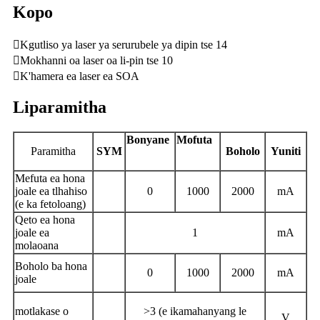
Kopo
Kgutliso ya laser ya serurubele ya dipin tse 14
Mokhanni oa laser oa li-pin tse 10
K'hamera ea laser ea SOA
Liparamitha
Bonyane
Mofuta
P
aramitha
SYM
Boholo
Yuniti
Mefuta ea hona
joale ea tlhahiso
0
1000
2000
mA
(e ka fetoloang)
Qeto ea hona
joale ea
1
mA
molaoana
Boholo ba hona
0
1000
2000
mA
joale
motlakase o
>3 (e ikamahanyang le
V