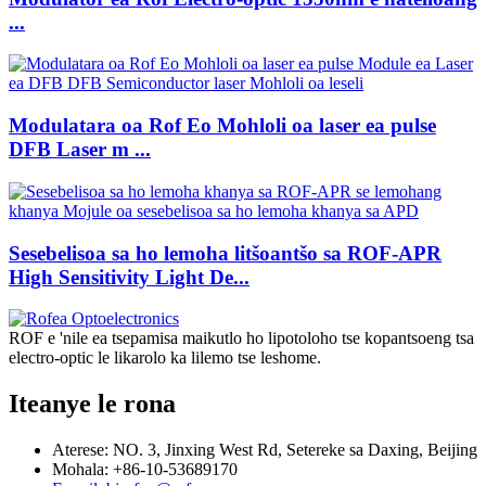
...
Modulatara oa Rof Eo Mohloli oa laser ea pulse
DFB Laser m ...
Sesebelisoa sa ho lemoha litšoantšo sa ROF-APR
High Sensitivity Light De...
ROF e 'nile ea tsepamisa maikutlo ho lipotoloho tse kopantsoeng tsa
electro-optic le likarolo ka lilemo tse leshome.
Iteanye le rona
Aterese: NO. 3, Jinxing West Rd, Setereke sa Daxing, Beijing
Mohala: +86-10-53689170