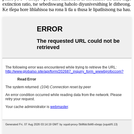
extinction ratio, tse sebediswang haholo diyunivesithing le ditheong.
Ke tšepa hore lihlahisoa tsa rona li tla u thusa le lipatlisisong tsa hau.