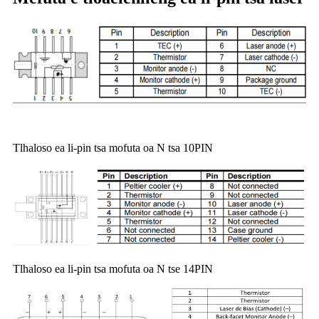
Tlhaloso ea li-pin tsa mofuta oa N tsa 10PIN
Tlhaloso ea li-pin tsa mofuta oa N tse 14PIN