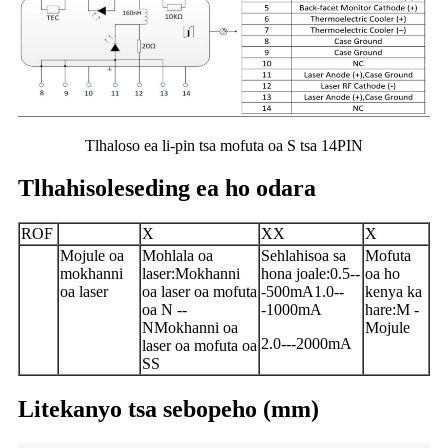
Tlhaloso ea li-pin tsa mofuta oa S tsa 14PIN
Tlhahisoleseding ea ho odara
ROF
X
XX
X
Mojule oa
Mohlala oa
Sehlahisoa sa
Mofuta
mokhanni
laser:
Mokhanni
hona joale:
0.5
--
oa ho
oa laser
oa laser oa mofuta
-
500
m
A
1.0
--
kenya ka
oa N --
-
1000
m
A
hare:
M -
N
Mokhanni oa
Mojule
2.0
---
2000
m
A
laser oa mofuta oa
SS
Litekanyo tsa sebopeho (mm)