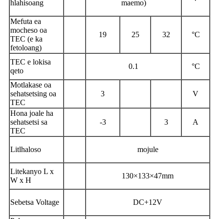
hlahisoang
maemo)
Mefuta ea
mocheso oa
19
25
32
°
C
TEC (e ka
fetoloang)
TEC e lokisa
0.1
°
C
qeto
Motlakase oa
sehatsetsing oa
3
V
TEC
Hona joale ha
sehatsetsi sa
-3
3
A
TEC
Litlhaloso
mojule
Litekanyo L x
1
30
×
133
×
47
mm
W x H
Sebetsa Voltage
DC+
12
V