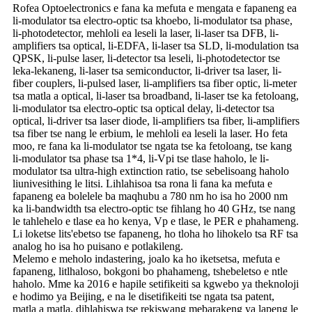
Rofea Optoelectronics e fana ka mefuta e mengata e fapaneng ea
li-modulator tsa electro-optic tsa khoebo, li-modulator tsa phase,
li-photodetector, mehloli ea leseli la laser, li-laser tsa DFB, li-
amplifiers tsa optical, li-EDFA, li-laser tsa SLD, li-modulation tsa
QPSK, li-pulse laser, li-detector tsa leseli, li-photodetector tse
leka-lekaneng, li-laser tsa semiconductor, li-driver tsa laser, li-
fiber couplers, li-pulsed laser, li-amplifiers tsa fiber optic, li-meter
tsa matla a optical, li-laser tsa broadband, li-laser tse ka fetoloang,
li-modulator tsa electro-optic tsa optical delay, li-detector tsa
optical, li-driver tsa laser diode, li-amplifiers tsa fiber, li-amplifiers
tsa fiber tse nang le erbium, le mehloli ea leseli la laser. Ho feta
moo, re fana ka li-modulator tse ngata tse ka fetoloang, tse kang
li-modulator tsa phase tsa 1*4, li-Vpi tse tlase haholo, le li-
modulator tsa ultra-high extinction ratio, tse sebelisoang haholo
liunivesithing le litsi. Lihlahisoa tsa rona li fana ka mefuta e
fapaneng ea bolelele ba maqhubu a 780 nm ho isa ho 2000 nm
ka li-bandwidth tsa electro-optic tse fihlang ho 40 GHz, tse nang
le tahlehelo e tlase ea ho kenya, Vp e tlase, le PER e phahameng.
Li loketse lits'ebetso tse fapaneng, ho tloha ho lihokelo tsa RF tsa
analog ho isa ho puisano e potlakileng.
Melemo e meholo indastering, joalo ka ho iketsetsa, mefuta e
fapaneng, litlhaloso, bokgoni bo phahameng, tshebeletso e ntle
haholo. Mme ka 2016 e hapile setifikeiti sa kgwebo ya theknoloji
e hodimo ya Beijing, e na le disetifikeiti tse ngata tsa patent,
matla a matla, dihlahiswa tse rekiswang mebarakeng ya lapeng le