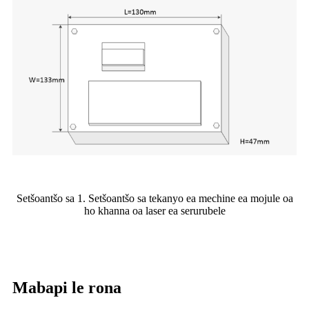
Setšoantšo sa 1. Setšoantšo sa tekanyo ea mechine ea mojule oa
ho khanna oa laser ea serurubele
Mabapi le rona