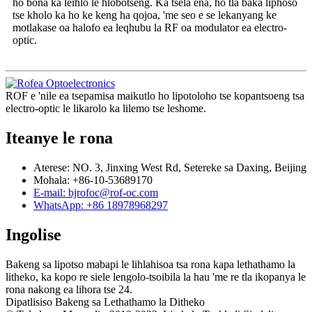
ho bona ka leihlo le hlobotseng. Ka tsela ena, ho tla baka liphoso
tse kholo ka ho ke keng ha qojoa, 'me seo e se lekanyang ke
motlakase oa halofo ea leqhubu la RF oa modulator ea electro-
optic.
ROF e 'nile ea tsepamisa maikutlo ho lipotoloho tse kopantsoeng tsa
electro-optic le likarolo ka lilemo tse leshome.
Iteanye le rona
Aterese: NO. 3, Jinxing West Rd, Setereke sa Daxing, Beijing
Mohala: +86-10-53689170
E-mail: bjrofoc@rof-oc.com
WhatsApp: +86 18978968297
Ingolise
Bakeng sa lipotso mabapi le lihlahisoa tsa rona kapa lethathamo la
litheko, ka kopo re siele lengolo-tsoibila la hau 'me re tla ikopanya le
rona nakong ea lihora tse 24.
Dipatlisiso Bakeng sa Lethathamo la Ditheko