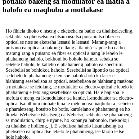
potlako bakeng sa modulator ea matla a
halofo ea maqhubu a motlakase
Ho fihlela tlhoko e ntseng e eketseha ea batho ea tlhahisoleseling,
sekhahla sa phetisetso ea litsamaiso tsa puisano tsa fiber ea
optical se ntse se eketseha letsatsi le letsatsi. Marang-rang a
puisano ea optical a nakong e tlang a tla nts'etsapele ho ea ho
marang-rang a puisano ea fiber ea optical a nang le lebelo le
phahameng haholo, bokhoni bo boholo haholo, sebaka se
selelele haholo, le katleho e phahameng haholo ea spectrum.
Sesebelisi se bohlokoa haholo. Sesebelisi sa lipontšo tsa optical
se lebelo le phahameng se entsoe haholo-holo ka laser e
hlahisang sesebelisoa sa optical, sesebelisoa se hlahisang matšoao
a motlakase se fetolang, le modulator ea electro-optical e lebelo le
phahameng e fetolang sesebelisoa sa optical. Ha e bapisoa le
mefuta e meng ea li-modulator tsa kantle, li-modulator tsa electro-
optical tsa lithium niobate li na le melemo ea maqhubu a ts'ebetso
e pharaletseng, botsitso bo botle, karolelano e phahameng ea ho
timela, ts'ebetso e tsitsitseng ea ts'ebetso, sekhahla se phahameng
sa modulation, chirp e nyane, ho kopanya habonolo, theknoloji
ea tlhahiso e holileng, jj. E sebelisoa haholo litsamaisong tsa
phetisetso ea optical tse lebelo le phahameng, tse kholo le tse
hole haholo.