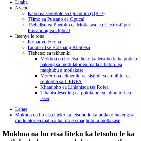
Litaba
Nyeoe
Kabo ea senotlolo sa Quantum (QKD)
Tšimo ea Puisano ea Optical
Tšebeliso ea Phetoho ea Motlakase ea Electro-Optic
Puisanong ea Optical
Iteanye le rona
Ikopanye le rona
Lipotso Tse Botsoang Khafetsa
Tšehetso ea tekheniki
Mokhoa oa ho etsa liteko ka letsoho le ka potlako
bakeng sa modulator ea matla a halofo ea
maqhubu a motlakase
Morero oa tekheniki oa sistimi ea amplifier ea
sehlopha sa L EDFA
Khataloho ea Lihlahisoa tsa Rofea
Tlhahisoleseding ea polokeho ea laboratori ea
laser
Lehae
Mokhoa oa ho etsa liteko ka letsoho le ka potlako bakeng sa
modulator ea matla a halofo ea maqhubu a motlakase
Mokhoa oa ho etsa liteko ka letsoho le ka