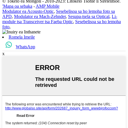
© Tokelo ea Mongoli - 2010-2023: Litokelo Tsohle li Sirelelitsoe.
'Mapa oa sebaka
-
AMP Mobile
Modulator ea Acousto-Optic
,
Sesebelisoa sa ho lemoha foto sa
APD
,
Modulator ea Mach-Zehnder
,
Sesupa-tsela sa Optical
,
Li-
module tsa Transceiver tsa Faeba Optic
,
Sesebelisoa sa ho lemoha
foto
,
Romela Imeile
WhatsApp
x