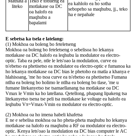
Mathata a
Teko e tobileng ea
ea kahlolo ea ho sotha
liteko
motlakase oa DC
sebopeho sa maqhubu, jj., teko
oa halofo ea
ha e nepahale
maqhubu a
bapalami
E sebetsa ka tsela e latelang:
(1) Mokhoa oa boleng bo feteletseng
Mokhoa oa boleng bo feteletseng o sebelisoa ho lekanya
motlakase oa DC halofo ea leqhubu la modulator ea electro-
optic. Taba ea pele, ntle le lets'oao la modulation, curve ea
ts'ebetso ea phetisetso ea modulator ea electro-optic e fumanoa ka
ho lekanya motlakase oa DC bias le phetoho ea matla a khanya e
hlahisoang, 'me ho tsoa curve ea ts'ebetso ea phetisetso Fumana
ntlha ea boleng bo holimo le ntlha ea boleng bo tlase, 'me u
fumane litekanyetso tse tsamaellanang tsa motlakase oa DC
Vmax le Vmin ka ho latellana. Qetellong, phapang lipakeng tsa
litekanyetso tsena tse peli tsa motlakase ke voltage ea halofo ea
leqhubu Vπ=Vmax-Vmin ea modulator ea electro-optic.
(2) Mokhoa oa ho imena habeli khafetsa
E ne e sebelisa mokhoa oa ho pheta-pheta maqhubu ho lekanya
motlakase oa halofo ea maqhubu a RF oa modulator ea electro-
optic. Kenya lets'oao la modulation ea DC bias computer le AC