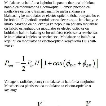
Motlakase oa halofo ea leqhubu ke paramethara ea bohlokoa
haholo ea modulator ea electro-optic. E emela phetoho ea
motlakase oa bias o tsamaellanang le matla a khanya a
hlahisoang ke modulator ea electro-optic ho tloha bonyane ho ea
ho boholo. E khetholla modulator ea electro-optic ka tekanyo e
kholo. Mokhoa oa ho lekanya ka nepo le ka potlako motlakase
oa halofo ea leqhubu oa modulator ea electro-optic ke oa
bohlokoa haholo bakeng sa ho ntlafatsa ts'ebetso ea sesebelisoa
le ho ntlafatsa katleho ea sesebelisoa. Motlakase oa halofo ea
leqhubu oa modulator ea electro-optic o kenyelletsa DC (half-
wave).
Voltage le radiofrequency) motlakase oa halofo ea maqhubu.
Mosebetsi oa phetisetso ea modulator ea electro-optic ke o
latelang: