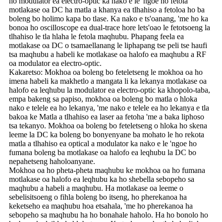
ho modulator ea electro-optic ka nako e le 'ngoe ho fetola
motlakase oa DC ha matla a khanya ea tlhahiso a fetoloa ho ba
boleng bo holimo kapa bo tlase. Ka nako e ts'oanang, 'me ho ka
bonoa ho oscilloscope ea dual-trace hore lets'oao le fetotsoeng la
tlhahiso le tla hlaha le fetola maqhubu. Phapang feela ea
motlakase oa DC o tsamaellanang le liphapang tse peli tse haufi
tsa maqhubu a habeli ke motlakase oa halofo ea maqhubu a RF
oa modulator ea electro-optic.
Kakaretso: Mokhoa oa boleng bo feteletseng le mokhoa oa ho
imena habeli ka makhetlo a mangata li ka lekanya motlakase oa
halofo ea leqhubu la modulator ea electro-optic ka khopolo-taba,
empa bakeng sa papiso, mokhoa oa boleng bo matla o hloka
nako e telele ea ho lekanya, 'me nako e telele ea ho lekanya e tla
bakoa ke Matla a tlhahiso ea laser aa fetoha 'me a baka liphoso
tsa tekanyo. Mokhoa oa boleng bo feteletseng o hloka ho skena
leeme la DC ka boleng bo bonyenyane ba mohato le ho rekota
matla a tlhahiso ea optical a modulator ka nako e le 'ngoe ho
fumana boleng ba motlakase oa halofo ea leqhubu la DC bo
nepahetseng haholoanyane.
Mokhoa oa ho pheta-pheta maqhubu ke mokhoa oa ho fumana
motlakase oa halofo ea leqhubu ka ho shebella sebopeho sa
maqhubu a habeli a maqhubu. Ha motlakase oa leeme o
sebelisitsoeng o fihla boleng bo itseng, ho pherekanoa ha
keketseho ea maqhubu hoa etsahala, 'me ho pherekanoa ha
sebopeho sa maqhubu ha ho bonahale haholo. Ha ho bonolo ho