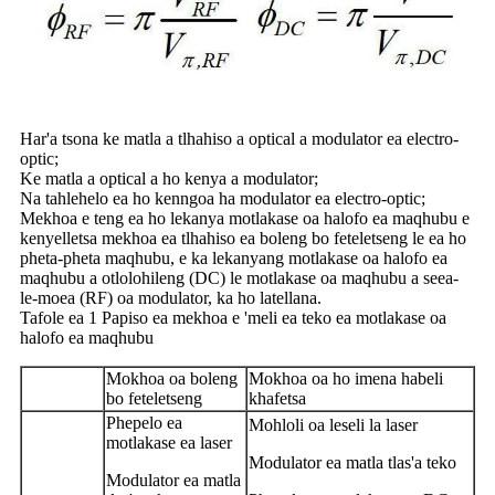
Har'a tsona ke matla a tlhahiso a optical a modulator ea electro-
optic;
Ke matla a optical a ho kenya a modulator;
Na tahlehelo ea ho kenngoa ha modulator ea electro-optic;
Mekhoa e teng ea ho lekanya motlakase oa halofo ea maqhubu e
kenyelletsa mekhoa ea tlhahiso ea boleng bo feteletseng le ea ho
pheta-pheta maqhubu, e ka lekanyang motlakase oa halofo ea
maqhubu a otlolohileng (DC) le motlakase oa maqhubu a seea-
le-moea (RF) oa modulator, ka ho latellana.
Tafole ea 1 Papiso ea mekhoa e 'meli ea teko ea motlakase oa
halofo ea maqhubu
Mokhoa oa boleng
Mokhoa oa ho imena habeli
bo feteletseng
khafetsa
Phepelo ea
Mohloli oa leseli la laser
motlakase ea laser
Modulator ea matla tlas'a teko
Modulator ea matla