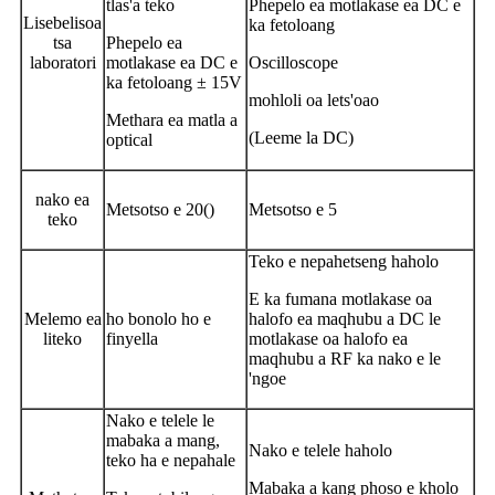
tlas'a teko
Phepelo ea motlakase ea DC e
Lisebelisoa
ka fetoloang
tsa
Phepelo ea
laboratori
motlakase ea DC e
Oscilloscope
ka fetoloang ± 15V
mohloli oa lets'oao
Methara ea matla a
(Leeme la DC)
optical
nako ea
Metsotso e 20()
Metsotso e 5
teko
Teko e nepahetseng haholo
E ka fumana motlakase oa
Melemo ea
ho bonolo ho e
halofo ea maqhubu a DC le
liteko
finyella
motlakase oa halofo ea
maqhubu a RF ka nako e le
'ngoe
Nako e telele le
mabaka a mang,
Nako e telele haholo
teko ha e nepahale
Mabaka a kang phoso e kholo