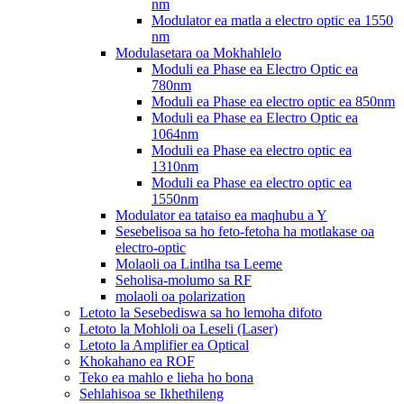
nm
Modulator ea matla a electro optic ea 1550
nm
Modulasetara oa Mokhahlelo
Moduli ea Phase ea Electro Optic ea
780nm
Moduli ea Phase ea electro optic ea 850nm
Moduli ea Phase ea Electro Optic ea
1064nm
Moduli ea Phase ea electro optic ea
1310nm
Moduli ea Phase ea electro optic ea
1550nm
Modulator ea tataiso ea maqhubu a Y
Sesebelisoa sa ho feto-fetoha ha motlakase oa
electro-optic
Molaoli oa Lintlha tsa Leeme
Seholisa-molumo sa RF
molaoli oa polarization
Letoto la Sesebediswa sa ho lemoha difoto
Letoto la Mohloli oa Leseli (Laser)
Letoto la Amplifier ea Optical
Khokahano ea ROF
Teko ea mahlo e lieha ho bona
Sehlahisoa se Ikhethileng