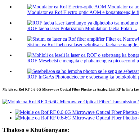
Modulator ea Rof Electro-optic AOM e kopantsoeng le fib
ROF faeba laser Polarization Modulation faeba Polari ...
Sistimi ea Rof faeba ea laser seholisa sa faeba se nang l
ROF Mesebetsi e mengata e phahameng ea picosecond pu
ROF InGaAs Photondetector e sebetsang ka bolokolohi ph
Mojule oa Rof RF 0.6-6G Microwave Optical Fiber Phetiso ea Analog Link RF holim'a fa
Tlhaloso e Khutšoanyane: