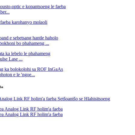
er...
e bokhoni bo phahameng ...
lse Lase ...
oton e le 'ngoe...
eba