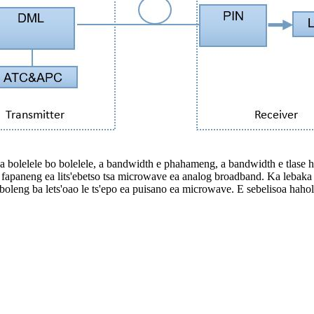
 bolelele bo bolelele, a bandwidth e phahameng, a bandwidth e tlase h
 e fapaneng ea lits'ebetso tsa microwave ea analog broadband. Ka lebaka
 boleng ba lets'oao le ts'epo ea puisano ea microwave. E sebelisoa hahol