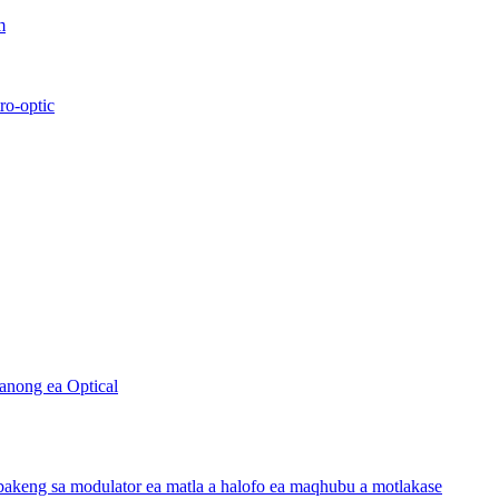
m
ro-optic
sanong ea Optical
 bakeng sa modulator ea matla a halofo ea maqhubu a motlakase