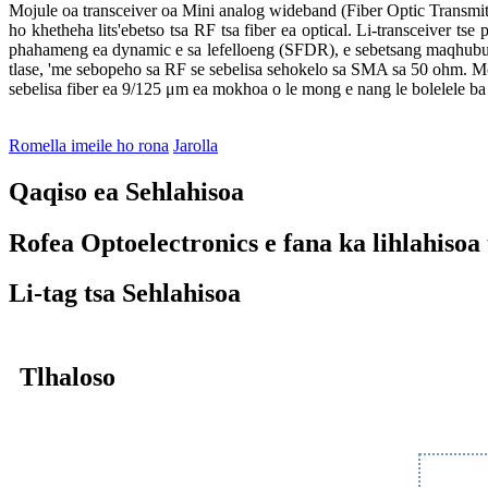
Mojule oa transceiver oa Mini analog wideband (Fiber Optic Transmitte
ho khetheha lits'ebetso tsa RF tsa fiber ea optical. Li-transceiver tse 
phahameng ea dynamic e sa lefelloeng (SFDR), e sebetsang maqhubun
tlase, 'me sebopeho sa RF se sebelisa sehokelo sa SMA sa 50 ohm. Mo
sebelisa fiber ea 9/125 μm ea mokhoa o le mong e nang le bolelele ba
Romella imeile ho rona
Jarolla
Qaqiso ea Sehlahisoa
Rofea Optoelectronics e fana ka lihlahisoa
Li-tag tsa Sehlahisoa
Tlhaloso