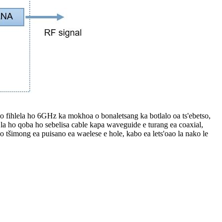
o fihlela ho 6GHz ka mokhoa o bonaletsang ka botlalo oa ts'ebetso,
 la ho qoba ho sebelisa cable kapa waveguide e turang ea coaxial,
o tšimong ea puisano ea waelese e hole, kabo ea lets'oao la nako le