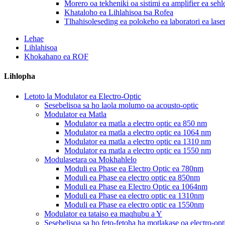
Morero oa tekheniki oa sistimi ea amplifier ea se
Khataloho ea Lihlahisoa tsa Rofea
Tlhahisoleseding ea polokeho ea laboratori ea lase
Lehae
Lihlahisoa
Khokahano ea ROF
Lihlopha
Letoto la Modulator ea Electro-Optic
Sesebelisoa sa ho laola molumo oa acousto-optic
Modulator ea Matla
Modulator ea matla a electro optic ea 850 nm
Modulator ea matla a electro optic ea 1064 nm
Modulator ea matla a electro optic ea 1310 nm
Modulator ea matla a electro optic ea 1550 nm
Modulasetara oa Mokhahlelo
Moduli ea Phase ea Electro Optic ea 780nm
Moduli ea Phase ea electro optic ea 850nm
Moduli ea Phase ea Electro Optic ea 1064nm
Moduli ea Phase ea electro optic ea 1310nm
Moduli ea Phase ea electro optic ea 1550nm
Modulator ea tataiso ea maqhubu a Y
Sesebelisoa sa ho feto-fetoha ha motlakase oa electro-opt