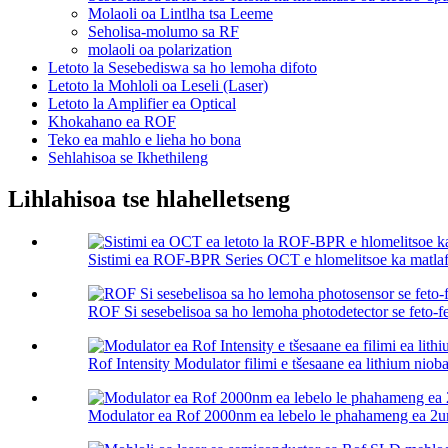
Molaoli oa Lintlha tsa Leeme
Seholisa-molumo sa RF
molaoli oa polarization
Letoto la Sesebediswa sa ho lemoha difoto
Letoto la Mohloli oa Leseli (Laser)
Letoto la Amplifier ea Optical
Khokahano ea ROF
Teko ea mahlo e lieha ho bona
Sehlahisoa se Ikhethileng
Lihlahisoa tse hlahelletseng
Sistimi ea ROF-BPR Series OCT e hlomelitsoe ka matlafa
ROF Si sesebelisoa sa ho lemoha photodetector se feto-fe
Rof Intensity Modulator filimi e tšesaane ea lithium nioba
Modulator ea Rof 2000nm ea lebelo le phahameng ea 2um