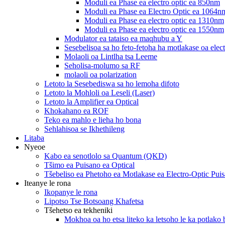
Moduli ea Phase ea electro optic ea 850nm
Moduli ea Phase ea Electro Optic ea 1064n
Moduli ea Phase ea electro optic ea 1310nm
Moduli ea Phase ea electro optic ea 1550nm
Modulator ea tataiso ea maqhubu a Y
Sesebelisoa sa ho feto-fetoha ha motlakase oa elect
Molaoli oa Lintlha tsa Leeme
Seholisa-molumo sa RF
molaoli oa polarization
Letoto la Sesebediswa sa ho lemoha difoto
Letoto la Mohloli oa Leseli (Laser)
Letoto la Amplifier ea Optical
Khokahano ea ROF
Teko ea mahlo e lieha ho bona
Sehlahisoa se Ikhethileng
Litaba
Nyeoe
Kabo ea senotlolo sa Quantum (QKD)
Tšimo ea Puisano ea Optical
Tšebeliso ea Phetoho ea Motlakase ea Electro-Optic Pui
Iteanye le rona
Ikopanye le rona
Lipotso Tse Botsoang Khafetsa
Tšehetso ea tekheniki
Mokhoa oa ho etsa liteko ka letsoho le ka potlako