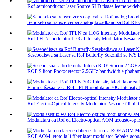
Rof semiconductor laser Source SLD tlaase leeme wideba
Sehokelo sa transceiver sa analog broadband sa Rof RF O
Rof TFLN modulator 110G Intensity Modulator tšesaane f
Sesebediswa sa Laser sa Rof Butterfly Sekontiri sa N/S Bu
ROF Silicon Photodetector 2.5GHz bandwidth e phahamen
Filimi e tšesaane ea Rof TFLN modulator 70G Intensity 
Rof Electro-Optical Intensity Modulator tšesaane filimi li 
Modulatara oa Rof oa Electro-optical AOM acousto-opti
ROF AOM letoto la li-fiber laser modulator Sebaka acoust