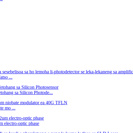
tso ...
tohang sa Silicon Photode...
te mo ...
 electro-optic phase