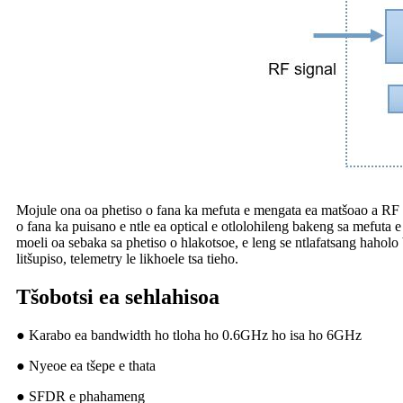
Mojule ona oa phetiso o fana ka mefuta e mengata ea matšoao a RF a
o fana ka puisano e ntle ea optical e otlolohileng bakeng sa mefuta
moeli oa sebaka sa phetiso o hlakotsoe, e leng se ntlafatsang haholo
litšupiso, telemetry le likhoele tsa tieho.
Tšobotsi ea sehlahisoa
● Karabo ea bandwidth ho tloha ho 0.6GHz ho isa ho 6GHz
● Nyeoe ea tšepe e thata
● SFDR e phahameng