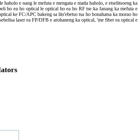
le haholo e nang le mefuta e mengata e matla haholo, e etselitsoeng ka
se peli ho ea ho optical le optical ho ea ho RF tse ka fanang ka mefuta e
tical ke FC/APC bakeng sa lits'ebetso tsa ho bonahatsa ka morao ho
elisa laser ea FP/DFB e arohaneng ka optical, 'me fiber ea optical e
lators