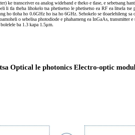
r) ke transceiver ea analog wideband e theko e tlase, e sebetsang hant
peli li tla theha lihokelo tsa phetisetso le phetisetso ea RF ea litsela t
g ho tloha ho 0.6GHz ho isa ho 6GHz. Sehokelo se tloaelehileng sa op
amoheli o sebelisa photodiode e phahameng ea InGaAs, transmitter e seb
 bolelele ba 1.3 kapa 1.5μm.
 tsa Optical le photonics Electro-optic modu