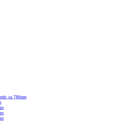
optic sa 780nm
m
nm
nm
nm