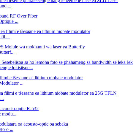
nd ...
ptique ...
il ...
tterf...
g e lokisitsoe...
Modulator ...
...
c modu...
o-o ...